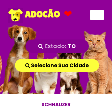
❤
ADOCÃO
Estado:
TO
Selecione Sua Cidade
SCHNAUZER