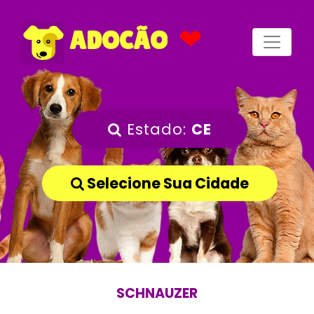
❤
ADOCÃO
Estado:
CE
Selecione Sua Cidade
SCHNAUZER