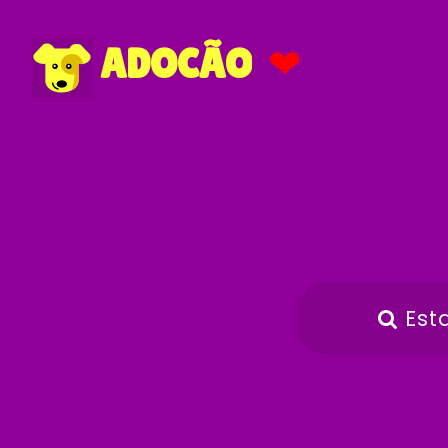
❤
ADOCÃO
Est