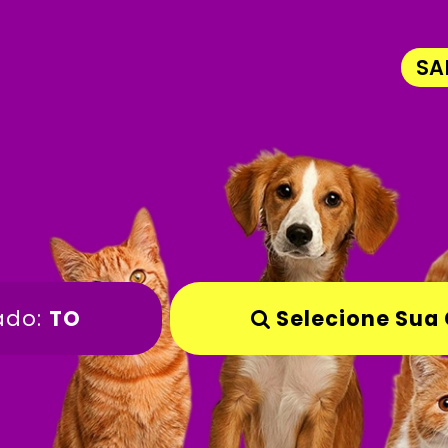
SA
ado:
TO
Selecione Sua