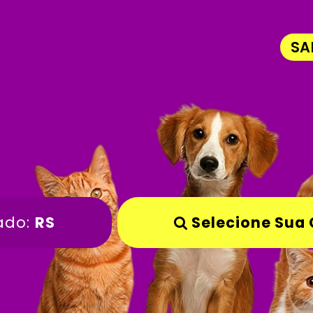
SA
ado:
RS
Selecione Sua