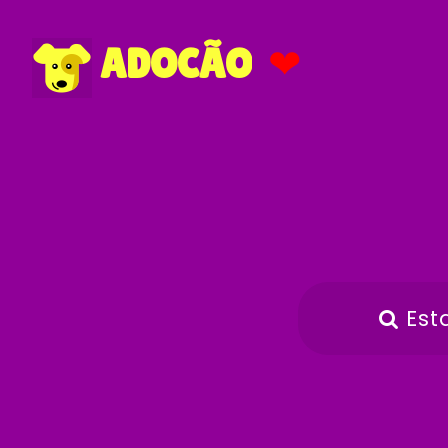
❤
ADOCÃO
Est