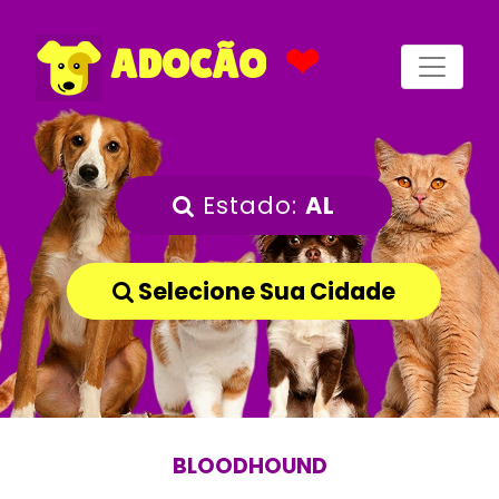
❤
ADOCÃO
Estado:
AL
Selecione Sua Cidade
BLOODHOUND