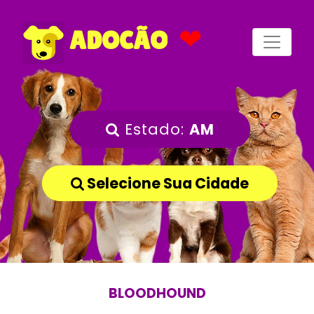
❤
ADOCÃO
Estado:
AM
Selecione Sua Cidade
BLOODHOUND