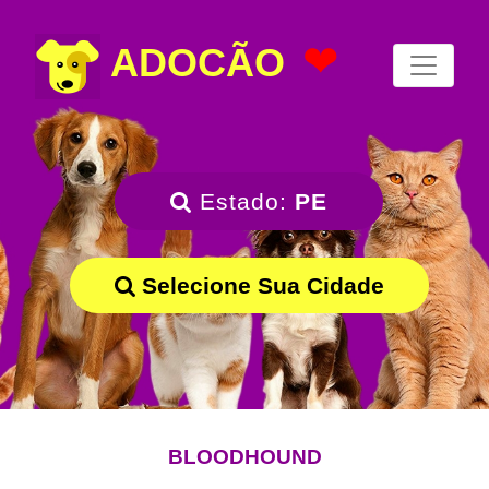
❤
ADOCÃO
Estado:
PE
Selecione Sua Cidade
BLOODHOUND