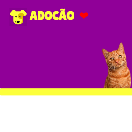
❤
ADOCÃO