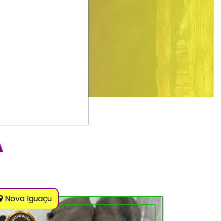
A
Nova Iguaçu