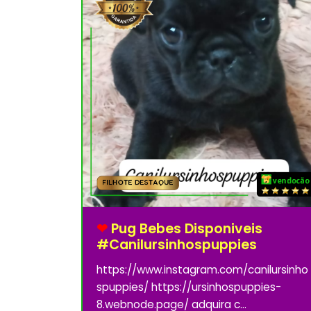
❤
Pug Bebes Disponiveis
#canilursinhospuppies
https://www.instagram.com/canilursinho
spuppies/ https://ursinhospuppies-
8.webnode.page/ adquira c...