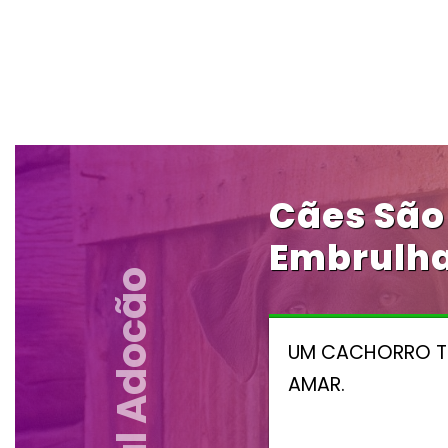
Cães São
Embrulha
Portal Adocão
UM CACHORRO T
AMAR.