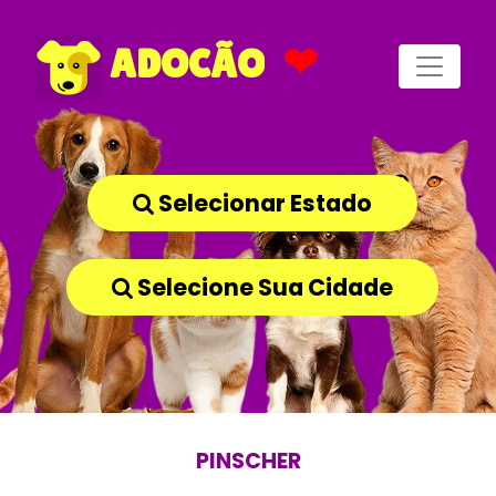
❤
ADOCÃO
Selecionar Estado
Selecione Sua Cidade
PINSCHER