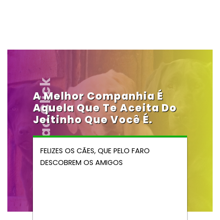
Vendocao.click
A Melhor Companhia É
Aquela Que Te Aceita Do
Jeitinho Que Você É.
FELIZES OS CÃES, QUE PELO FARO
DESCOBREM OS AMIGOS