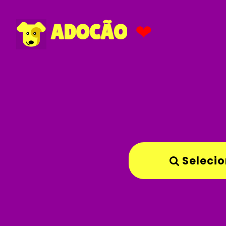
❤
ADOCÃO
Selecio