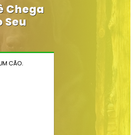
cê Chega
o Seu
 UM CÃO.