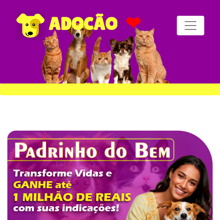
❤
ADOCÃO