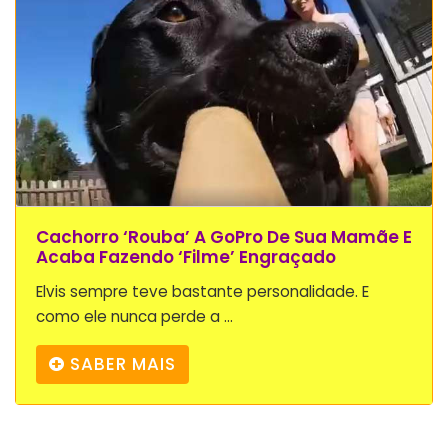
Cachorro ‘rouba’ A GoPro De Sua Mamãe E
Acaba Fazendo ‘filme’ Engraçado
Elvis sempre teve bastante personalidade. E
como ele nunca perde a ...
SABER MAIS