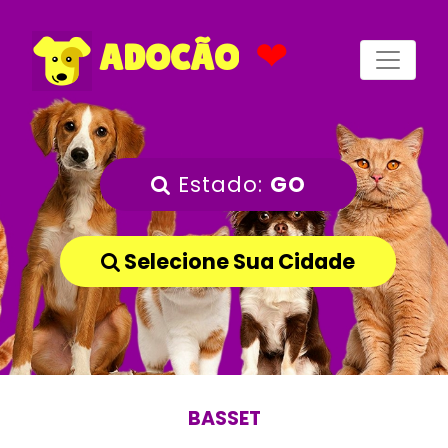
❤
ADOCÃO
Estado:
GO
Selecione Sua Cidade
BASSET