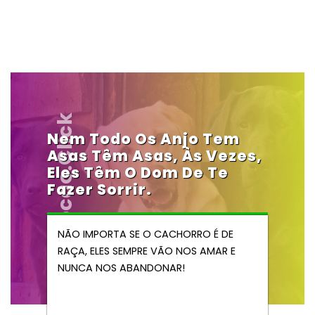
Vendocao.click
Nem Todo Os Anjo Tem
Asas Têm Asas, Às Vezes,
Eles Têm O Dom De Te
Fazer Sorrir.
NÃO IMPORTA SE O CACHORRO É DE
RAÇA, ELES SEMPRE VÃO NOS AMAR E
NUNCA NOS ABANDONAR!