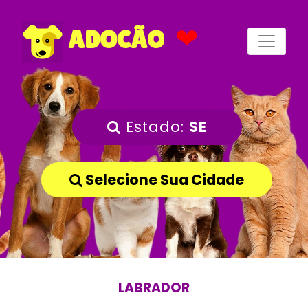
❤
ADOCÃO
Estado:
SE
Selecione Sua Cidade
LABRADOR