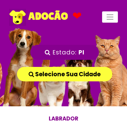
❤
ADOCÃO
Estado:
PI
Selecione Sua Cidade
LABRADOR