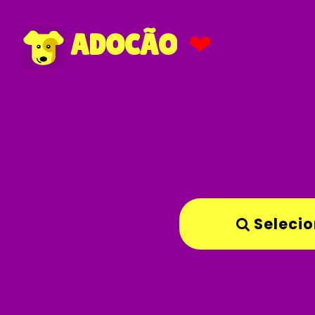
❤
ADOCÃO
Selecio