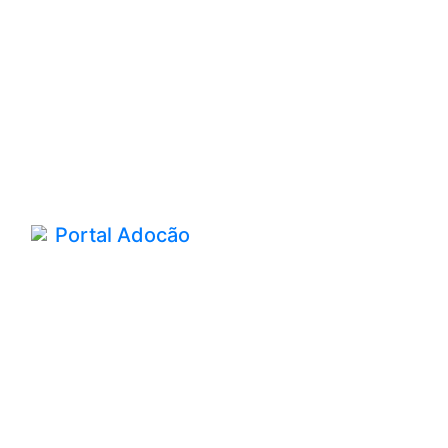
Portal Adocão
Um site completo e confiável para encontrar cães
e gatos disponíveis para adoção em várias
regiões do Brasil.