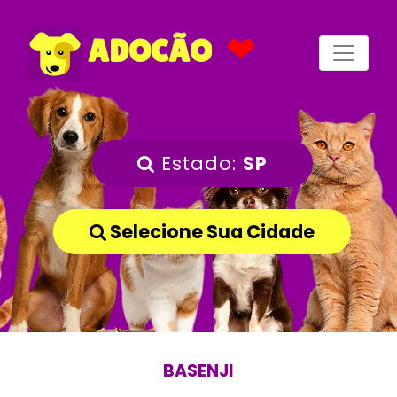
❤
ADOCÃO
Estado:
SP
Selecione Sua Cidade
BASENJI