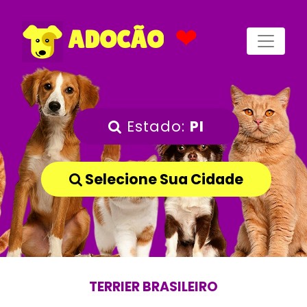
❤
ADOCÃO
Estado:
PI
Selecione Sua Cidade
TERRIER BRASILEIRO