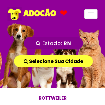
❤
ADOCÃO
Estado:
RN
Selecione Sua Cidade
ROTTWEILER