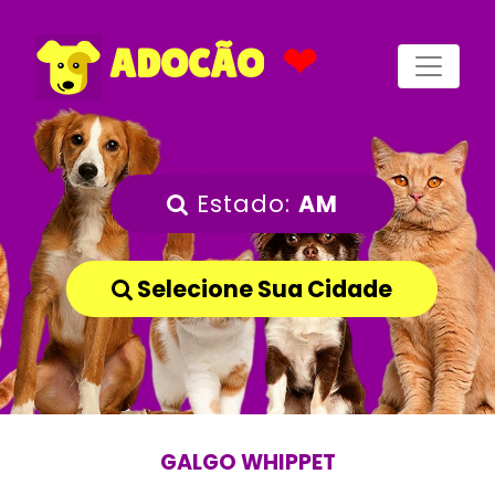
❤
ADOCÃO
Estado:
AM
Selecione Sua Cidade
GALGO WHIPPET