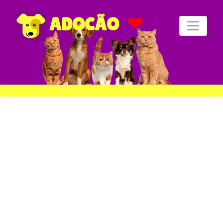
❤
ADOCÃO