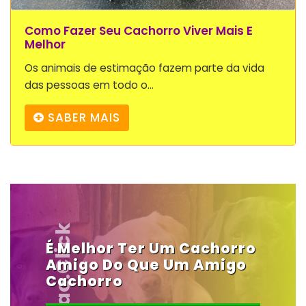
Como Fazer Seu Cachorro Viver Mais E
Melhor
Os animais de estimação fazem parte da vida
das pessoas em todo o...
SABER MAIS
Vendocao.click
É Melhor Ter Um Cachorro
Amigo Do Que Um Amigo
Cachorro