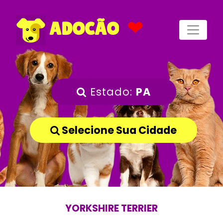
❤
ADOCÃO
Estado:
PA
Selecione Sua Cidade
YORKSHIRE TERRIER