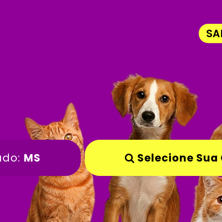
SA
ado:
MS
Selecione Sua