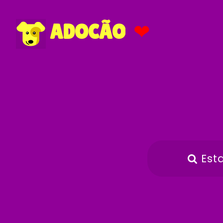
❤
ADOCÃO
Est