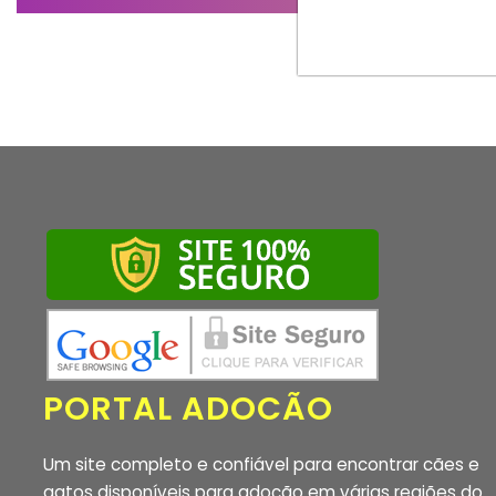
PORTAL ADOCÃO
Um site completo e confiável para encontrar cães e
gatos disponíveis para adoção em várias regiões do