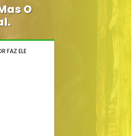
 Mas O
l.
R FAZ ELE