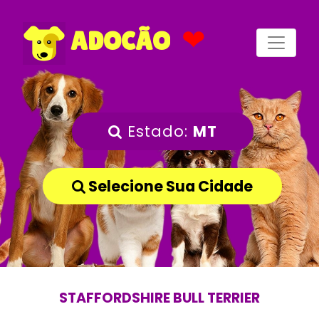
❤
ADOCÃO
Estado:
MT
Selecione Sua Cidade
STAFFORDSHIRE BULL TERRIER