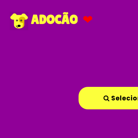
❤
ADOCÃO
Selecio