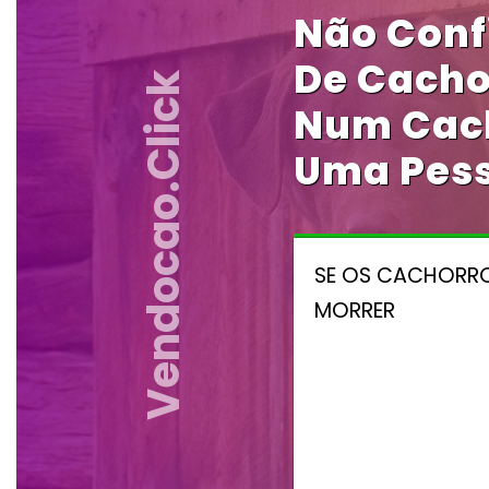
Não Conf
De Cacho
Vendocao.click
Num Cach
Uma Pes
SE OS CACHORRO
MORRER