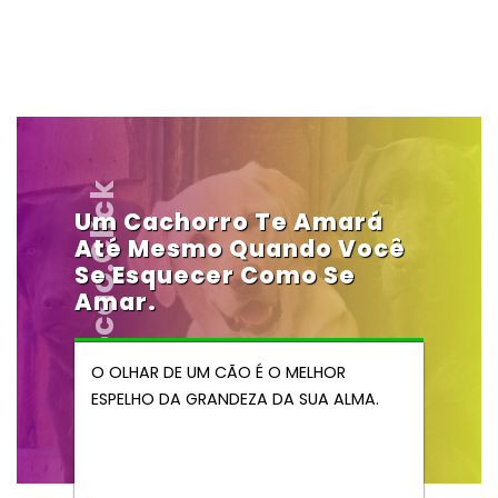
Vendocao.click
Um Cachorro Te Amará
Até Mesmo Quando Você
Se Esquecer Como Se
Amar.
O OLHAR DE UM CÃO É O MELHOR
ESPELHO DA GRANDEZA DA SUA ALMA.