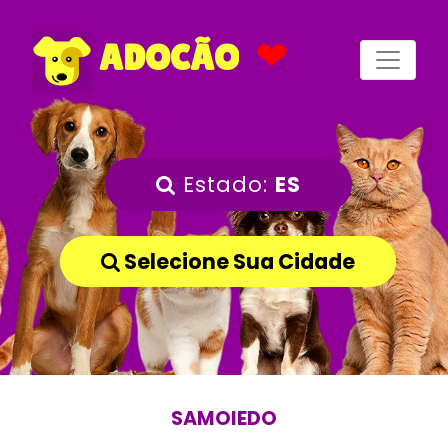
❤
ADOCÃO
Estado:
ES
Selecione Sua Cidade
SAMOIEDO