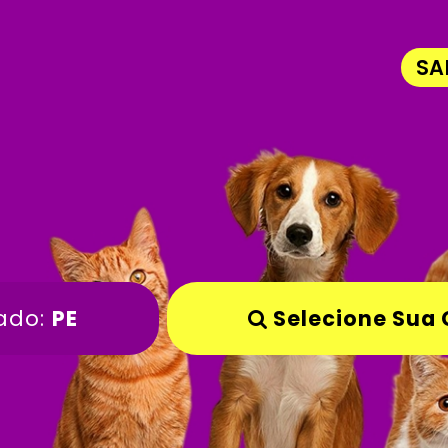
SA
ado:
PE
Selecione Sua 