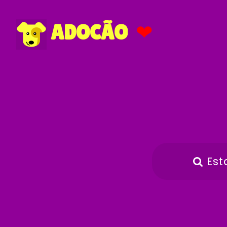
❤
ADOCÃO
Est