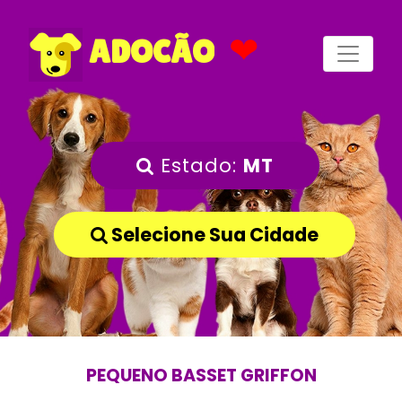
❤
ADOCÃO
Estado:
MT
Selecione Sua Cidade
PEQUENO BASSET GRIFFON