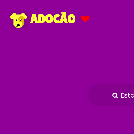
❤
ADOCÃO
Est