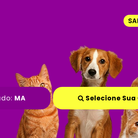
SA
ado:
MA
Selecione Sua