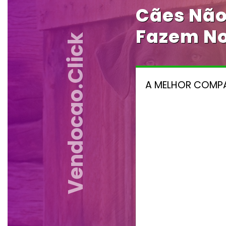
Cães Não 
Fazem No
Vendocao.click
A MELHOR COMPAN