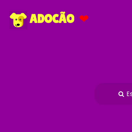
❤
ADOCÃO
E