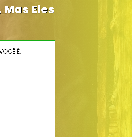
, Mas Eles
VOCÊ É.