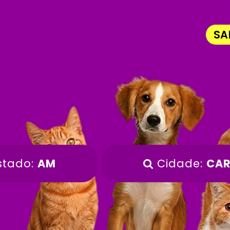
SA
stado:
AM
Cidade:
CAR