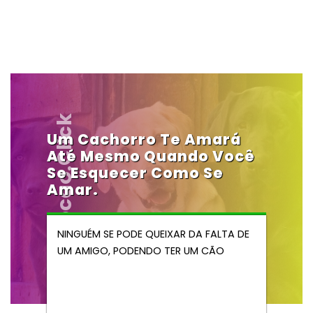
Vendocao.click
Um Cachorro Te Amará
Até Mesmo Quando Você
Se Esquecer Como Se
Amar.
NINGUÉM SE PODE QUEIXAR DA FALTA DE
UM AMIGO, PODENDO TER UM CÃO