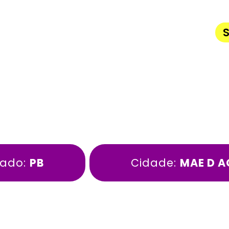
S
tado:
PB
Cidade:
MAE D 