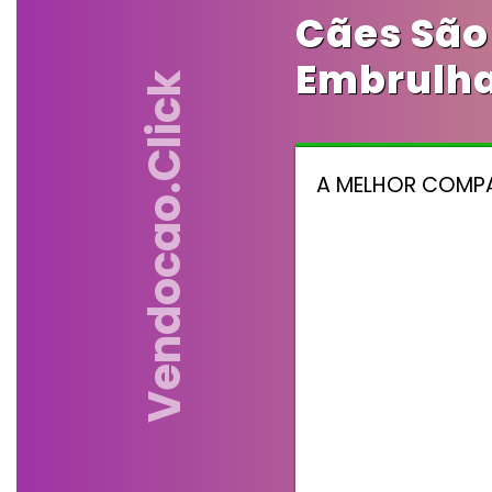
Cães São
Embrulha
Vendocao.click
A MELHOR COMPAN