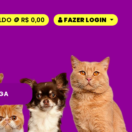
LDO 🪙 R$ 0,00
FAZER LOGIN
GA