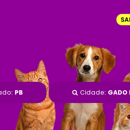
SA
ado:
PB
Cidade:
GADO 