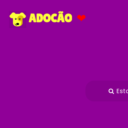
❤
ADOCÃO
Est