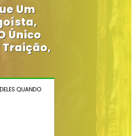
Que Um
oísta,
O Único
 Traição,
 DELES QUANDO