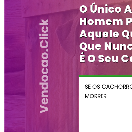
O Único 
Homem Po
Vendocao.click
Aquele Q
Que Nunc
É O Seu C
SE OS CACHORRO
MORRER