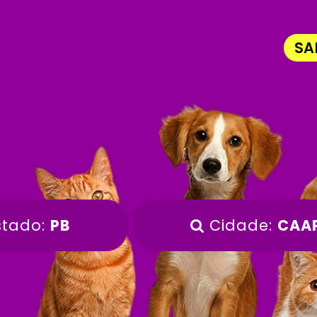
SA
stado:
PB
Cidade:
CAA