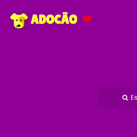
❤
ADOCÃO
E