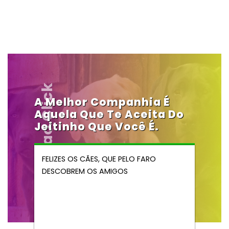
Vendocao.click
A Melhor Companhia É
Aquela Que Te Aceita Do
Jeitinho Que Você É.
FELIZES OS CÃES, QUE PELO FARO
DESCOBREM OS AMIGOS