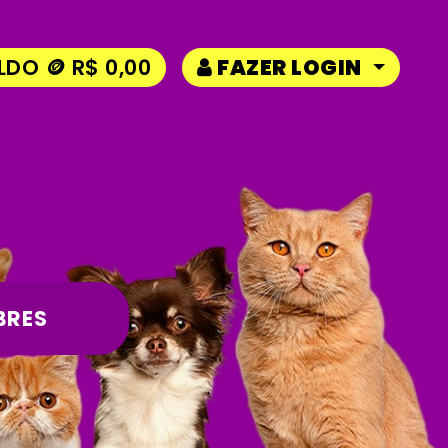
LDO 🪙 R$ 0,00
FAZER LOGIN
BRES