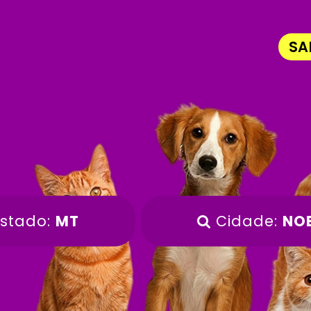
SA
stado:
MT
Cidade:
NO