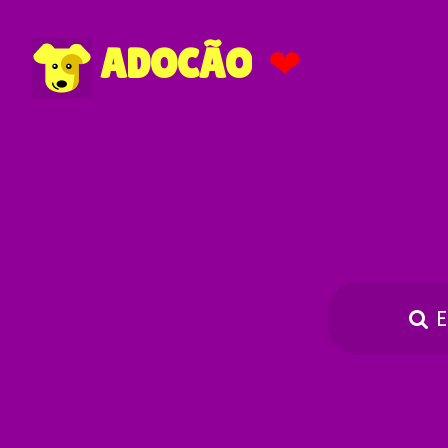
❤
ADOCÃO
E