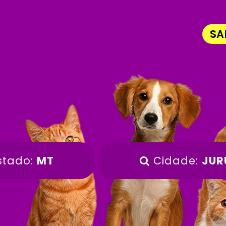
SA
stado:
MT
Cidade:
JUR