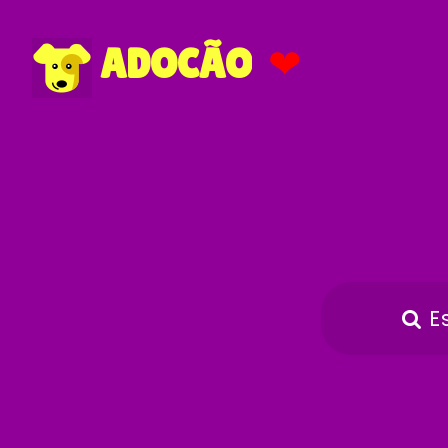
❤
ADOCÃO
E