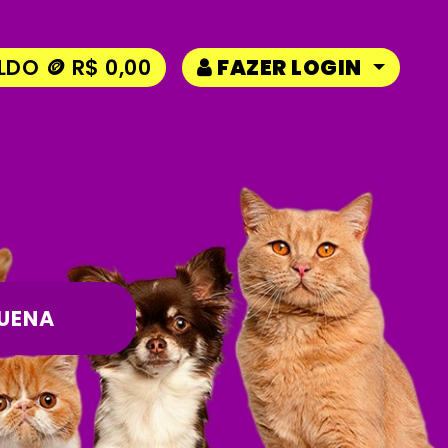
LDO 🪙 R$ 0,00
FAZER LOGIN
UENA