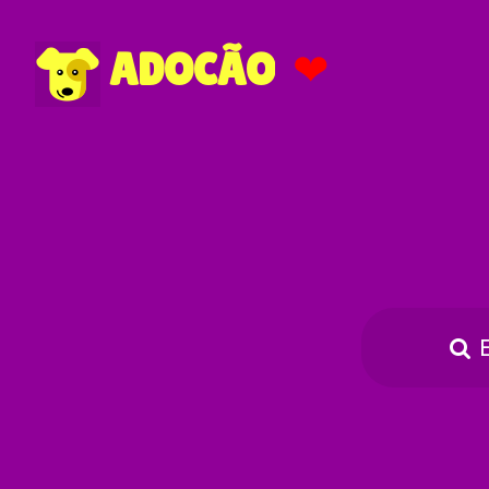
❤
ADOCÃO
E