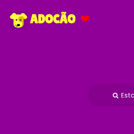
❤
ADOCÃO
Est