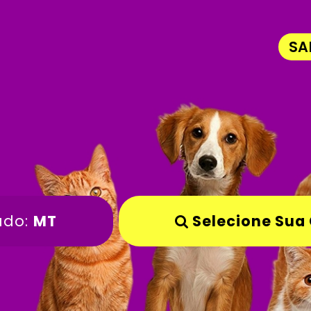
SA
ado:
MT
Selecione Sua