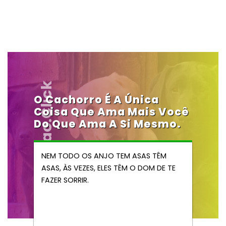
Vendocao.click
O Cachorro É A Única
Coisa Que Ama Mais Você
Do Que Ama A Si Mesmo.
NEM TODO OS ANJO TEM ASAS TÊM
ASAS, ÀS VEZES, ELES TÊM O DOM DE TE
FAZER SORRIR.