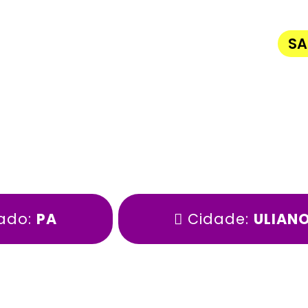
SA
ado:
PA
Cidade:
ULIAN