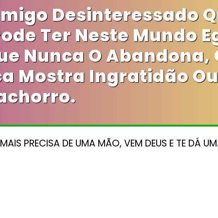
Amigo Desinteressado 
de Ter Neste Mundo Eg
ue Nunca O Abandona, 
a Mostra Ingratidão Ou
achorro.
AIS PRECISA DE UMA MÃO, VEM DEUS E TE DÁ UM