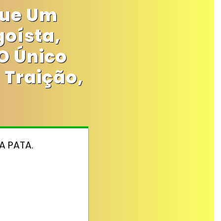
Que Um
oísta,
O Único
 Traição,
A PATA.