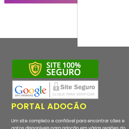
PORTAL ADOCÃO
Um site completo e confiável para encontrar cães e
gatos disponíveis para adoção em várias regiões do