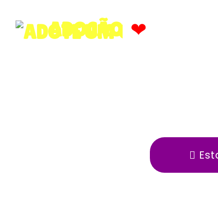
❤
ADOCÃO
Est