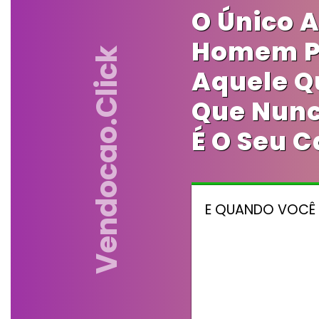
O Único 
Homem Po
Vendocao.click
Aquele Q
Que Nunc
É O Seu C
E QUANDO VOCÊ M