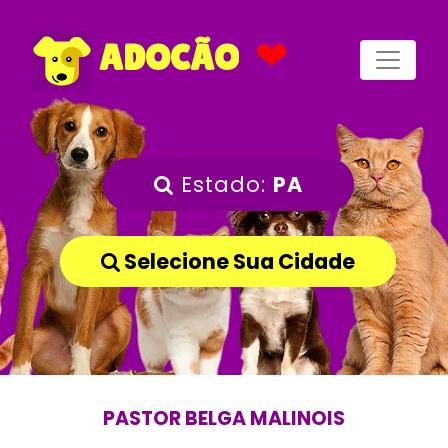
❤
ADOCÃO
Estado:
PA
Selecione Sua Cidade
PASTOR BELGA MALINOIS