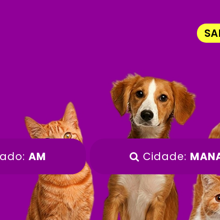
SA
tado:
AM
Cidade:
MANA