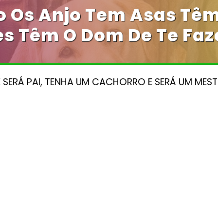
 Os Anjo Tem Asas Têm
es Têm O Dom De Te Faze
E SERÁ PAI, TENHA UM CACHORRO E SERÁ UM MEST