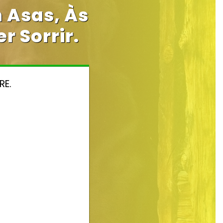
 Asas, Às
r Sorrir.
RE.