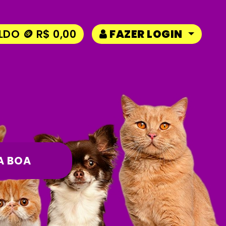
LDO 🪙 R$ 0,00
FAZER LOGIN
A BOA