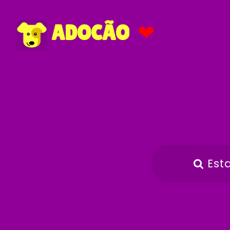
❤
ADOCÃO
Est