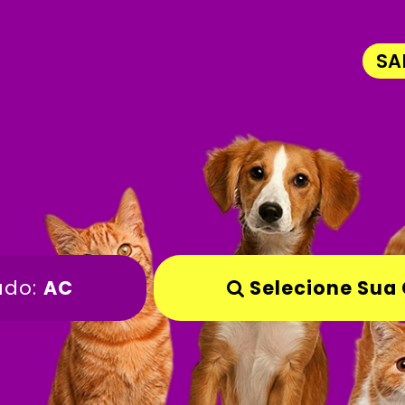
SA
ado:
AC
Selecione Sua