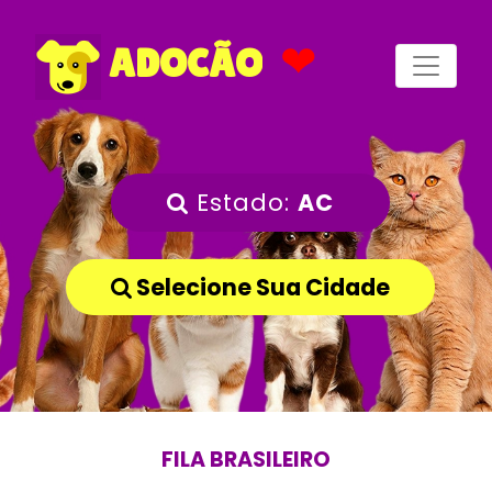
❤
ADOCÃO
Estado:
AC
Selecione Sua Cidade
FILA BRASILEIRO